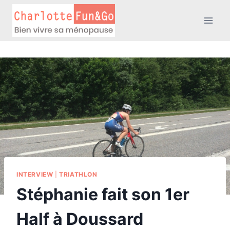
Aller
au
contenu
INTERVIEW
|
TRIATHLON
Stéphanie fait son 1er
Half à Doussard